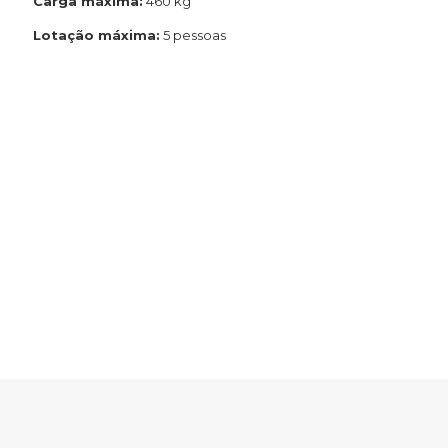
Carga máxima:
460 kg
Lotação máxima:
5 pessoas