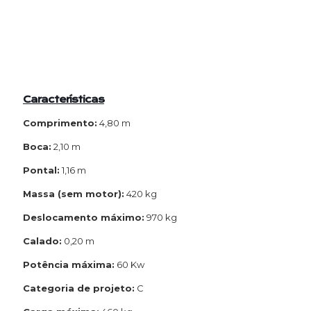
Características
Comprimento:
4,80 m
Boca:
2,10 m
Pontal:
1,16 m
Massa (sem motor):
420 kg
Deslocamento máximo:
970 kg
Calado:
0,20 m
Potência máxima:
60 Kw
Categoria de projeto:
C