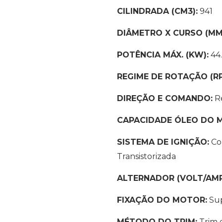
CILINDRADA (CM3):
941
DIÂMETRO X CURSO (MM
POTÊNCIA MÁX. (KW):
44.
REGIME DE ROTAÇÃO (RP
DIREÇÃO E COMANDO:
R
CAPACIDADE ÓLEO DO M
SISTEMA DE IGNIÇÃO:
Co
Transistorizada
ALTERNADOR (VOLT/AMP
FIXAÇÃO DO MOTOR:
Sup
MÉTODO DO TRIM:
Trim e