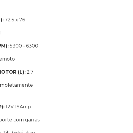
):
72.5 x 76
1
M):
5300 - 6300
emoto
OTOR (L):
2.7
mpletamente
):
12V 19Amp
orte com garras
 Tilt hidráulico