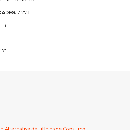
DADES:
2.27:1
N-R
 17"
o Alternativa de Litígios de Consumo